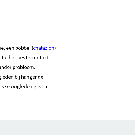
e, een bobbel (
chalazion
)
unt u het beste contact
 ander probleem.
gleden bij hangende
 dikke oogleden geven