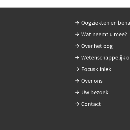
Oogziekten en beh
Hoofdnavigatie
Wat neemt u mee?
Over het oog
Wetenschappelijk 
Focuskliniek
Over ons
Uw bezoek
Contact