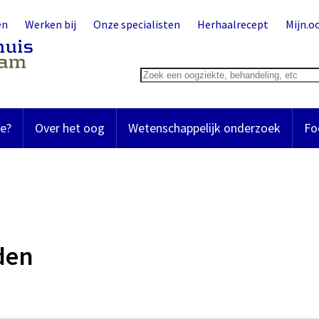
en
Werken bij
Onze specialisten
Herhaalrecept
Mijn.o
e?
Over het oog
Wetenschappelijk onderzoek
Fo
den