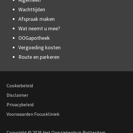
Wachttijden
Afspraak maken
Wat neemt u mee?
OOGapotheek
Vergoeding kosten
Route en parkeren
Cookiebeleid
Footer
Disclaimer
Privacybeleid
navigation
Voorwaarden Focuskliniek
Copyright © 2026 Het Oogziekenhuis Rotterdam