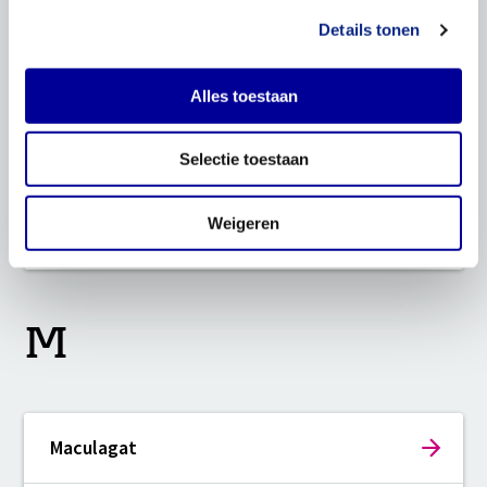
Lensimplantatie en lenswissel
Details tonen
LOA/LHON
Alles toestaan
Selectie toestaan
Lui oog (Amblyopie)
Weigeren
Lui oog trainen (oog afplakken)
M
Maculagat