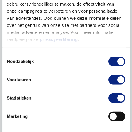
gebruikersvriendelijker te maken, de effectiviteit van
onze campagnes te verbeteren en voor personalisatie
Laserbehandeling bij glaucoom
van advertenties. Ook kunnen we deze informatie delen
over het gebruik van onze site met partners voor social
media, adverteren en analyse. Voor meer informatie
Laserbehandeling bij
raadpleeg onze
privacyverklaring
.
hoornvliestransplantatie (perifere
iridotomie)
Toestemmingsselectie
Noodzakelijk
Laserbehandeling bij nastaar
Voorkeuren
Laserbehandeling bij scheurtjes in het
Statistieken
netvlies
Marketing
Leeftijdsgebonden Maculadegeneratie