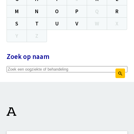
M
N
O
P
Q
R
S
T
U
V
W
X
Y
Z
Zoek op naam
A