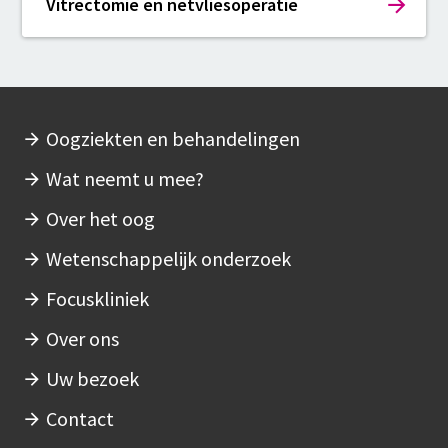
Vitrectomie en netvliesoperatie
Oogziekten en behandelingen
Hoofdnavigatie
Wat neemt u mee?
Over het oog
Wetenschappelijk onderzoek
Focuskliniek
Over ons
Uw bezoek
Contact