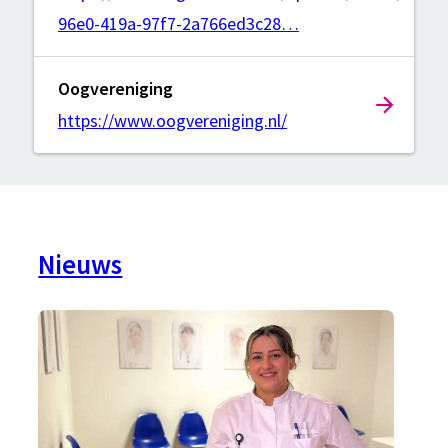
96e0-419a-97f7-2a766ed3c28…
Oogvereniging
https://www.oogvereniging.nl/
Nieuws
Nieuws
en
agenda