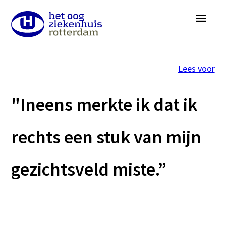
Overslaan
Menu
en
naar
de
Lees voor
inhoud
gaan
"Ineens merkte ik dat ik
rechts een stuk van mijn
gezichtsveld miste.”