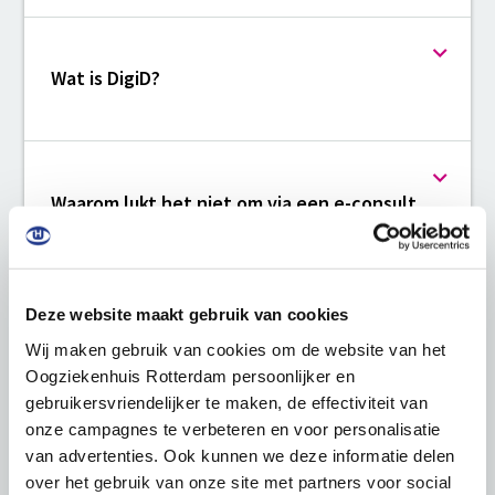
Wat is DigiD?
Waarom lukt het niet om via een e-consult
een vraag te stellen?
Deze website maakt gebruik van cookies
Wij maken gebruik van cookies om de website van het
Kan ik via het patiëntenportaal mijn medisch
Oogziekenhuis Rotterdam persoonlijker en
dossier downloaden?
gebruikersvriendelijker te maken, de effectiviteit van
onze campagnes te verbeteren en voor personalisatie
van advertenties. Ook kunnen we deze informatie delen
over het gebruik van onze site met partners voor social