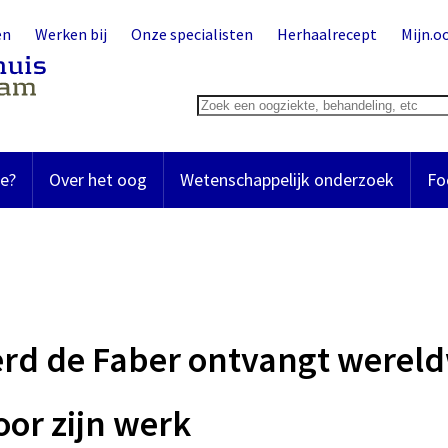
en
Werken bij
Onze specialisten
Herhaalrecept
Mijn.o
e?
Over het oog
Wetenschappelijk onderzoek
Fo
erd de Faber ontvangt wereld
or zijn werk