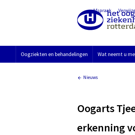
Overslaan
Afspraak
Verwijz
en
Top
naar
de
navigation
inhoud
gaan
Oogziekten en behandelingen
Wat neemt u me
Hoofdnavigatie
Nieuws
Oogarts Tje
erkenning vo