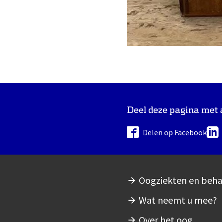
Deel deze pagina met
Delen op Facebook
Oogziekten en beh
Hoofdnavigatie
Wat neemt u mee?
Over het oog