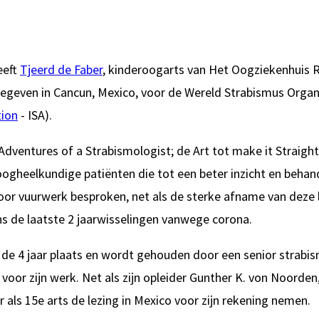
eeft
Tjeerd de Faber
, kinderoogarts van Het Oogziekenhuis
egeven in Cancun, Mexico, voor de Wereld Strabismus Organi
tion
- ISA).
“Adventures of a Strabismologist; de Art tot make it Straight
oogheelkundige patiënten die tot een beter inzicht en behan
or vuurwerk besproken, net als de sterke afname van deze le
ns de laatste 2 jaarwisselingen vanwege corona.
n de 4 jaar plaats en wordt gehouden door een senior strabi
voor zijn werk. Net als zijn opleider Gunther K. von Noorden,
r als 15e arts de lezing in Mexico voor zijn rekening nemen.