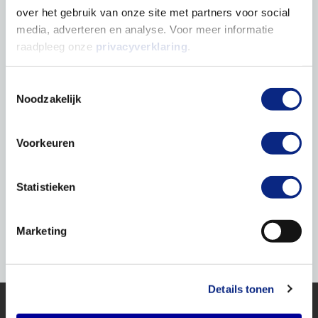
over het gebruik van onze site met partners voor social
media, adverteren en analyse. Voor meer informatie
Biografie
raadpleeg onze
privacyverklaring
.
Toestemmingsselectie
2017 -
Werkzaam als Optometrist, Het
Noodzakelijk
Heden
Oogziekenhuis Rotterdam
2013 -
Voorkeuren
Opleiding HBO Optometrie, Utrecht
2017
Statistieken
KP nummer: 79103246987
Marketing
Details tonen