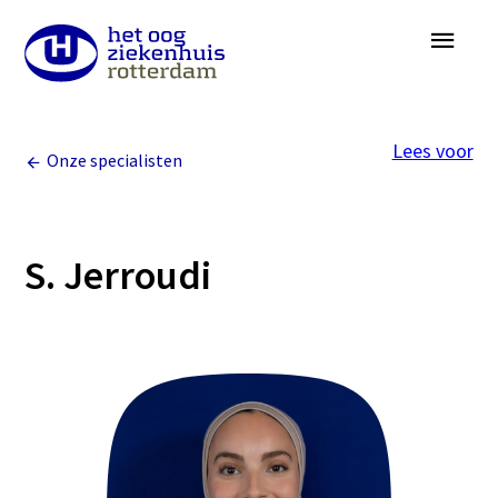
Overslaan
Menu
en
naar
de
Lees voor
inhoud
Onze specialisten
gaan
S. Jerroudi