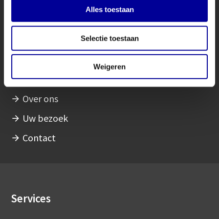
Oogziekten en behandelingen
Alles toestaan
Hoofdnavigatie
Wat neemt u mee?
Selectie toestaan
Over het oog
Wetenschappelijk onderzoek
Weigeren
Focuskliniek
Over ons
Uw bezoek
Contact
Services