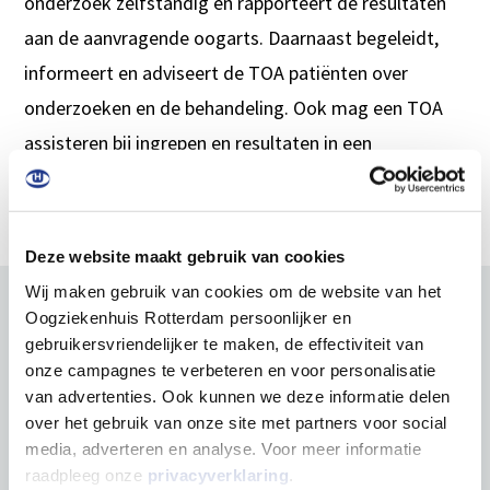
onderzoek zelfstandig en rapporteert de resultaten
aan de aanvragende oogarts. Daarnaast begeleidt,
informeert en adviseert de TOA patiënten over
onderzoeken en de behandeling. Ook mag een TOA
assisteren bij ingrepen en resultaten in een
Elektronisch Patiëntendossier verwerken.
Deze website maakt gebruik van cookies
Wij maken gebruik van cookies om de website van het
Oogziekenhuis Rotterdam persoonlijker en
gebruikersvriendelijker te maken, de effectiviteit van
onze campagnes te verbeteren en voor personalisatie
De opleiding
van advertenties. Ook kunnen we deze informatie delen
over het gebruik van onze site met partners voor social
media, adverteren en analyse. Voor meer informatie
Tijdens de opleiding Technisch Oogheelkundig
raadpleeg onze
privacyverklaring
.
Assistent komen de vakken anatomie en fysiologie,