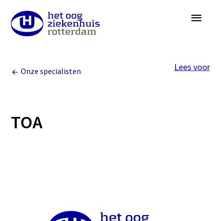
Overslaan
Menu
en
naar
de
Lees voor
inhoud
Onze specialisten
gaan
TOA