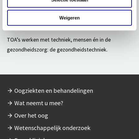
gaat de TOA 1 dag per week naar school voor de
Weigeren
theorie.
TOA’s werken met techniek, mensen én in de
gezondheidszorg: de gezondheidstechniek.
Oogziekten en behandelingen
Hoofdnavigatie
Wat neemt u mee?
Over het oog
Wetenschappelijk onderzoek