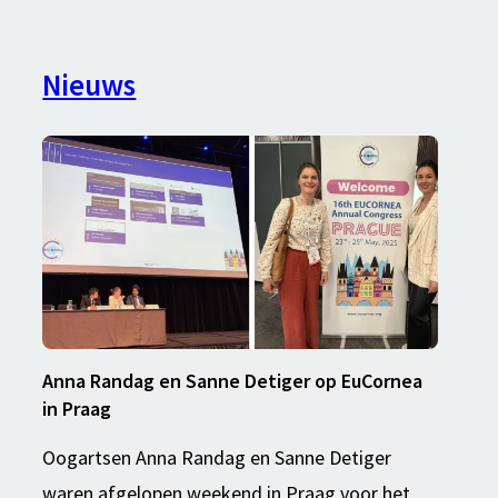
Nieuws
Nieuws
en
agenda
Anna Randag en Sanne Detiger op EuCornea
in Praag
Oogartsen Anna Randag en Sanne Detiger
waren afgelopen weekend in Praag voor het