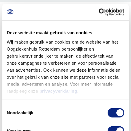
Afspraak maken of verwijzen
Deze website maakt gebruik van cookies
Wij maken gebruik van cookies om de website van het
Heeft u een verwijsbrief van uw huisarts (of in
Oogziekenhuis Rotterdam persoonlijker en
sommige gevallen van de optometrist)? Dan kunt
gebruikersvriendelijker te maken, de effectiviteit van
u een afspraak maken bij Het Oogziekenhuis
onze campagnes te verbeteren en voor personalisatie
van advertenties. Ook kunnen we deze informatie delen
Rotterdam.
over het gebruik van onze site met partners voor social
media, adverteren en analyse. Voor meer informatie
Bent u al in behandeling bij een oogarts in een
raadpleeg onze
privacyverklaring
.
ander ziekenhuis? Dan kan uw oogarts als dat
nodig is een verwijzing maken naar ons
Toestemmingsselectie
Noodzakelijk
ziekenhuis.
Voorkeuren