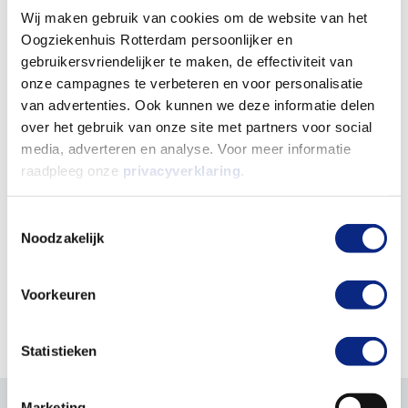
Wij maken gebruik van cookies om de website van het
Heeft u een verwijsbrief van uw huisarts (of in
Oogziekenhuis Rotterdam persoonlijker en
gebruikersvriendelijker te maken, de effectiviteit van
sommige gevallen van de optometrist)? Dan kunt
onze campagnes te verbeteren en voor personalisatie
u een afspraak maken bij Het Oogziekenhuis
van advertenties. Ook kunnen we deze informatie delen
Rotterdam.
over het gebruik van onze site met partners voor social
media, adverteren en analyse. Voor meer informatie
Bent u al in behandeling bij een oogarts in een
raadpleeg onze
privacyverklaring
.
ander ziekenhuis? Dan kan uw oogarts als dat
Toestemmingsselectie
nodig is een verwijzing regelen naar ons
Noodzakelijk
ziekenhuis.
Voorkeuren
Afspraak maken
Verwijzen
Statistieken
Marketing