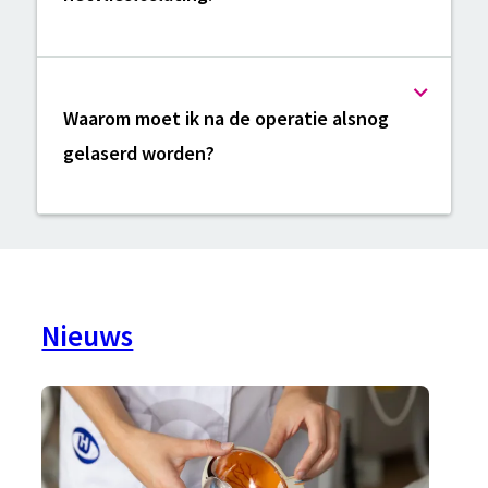
Waarom moet ik na de operatie alsnog
gelaserd worden?
Nieuws
Nieuws
en
agenda