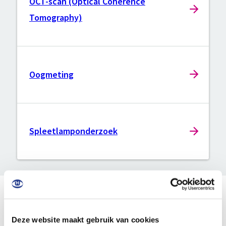
OCT-scan (Optical Coherence
Tomography)
Oogmeting
Spleetlamponderzoek
Afspraak maken of verwijzen
Deze website maakt gebruik van cookies